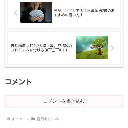
高配当利回りで大手半導体株2選のお
すすめの買い方！
日鉄物産もTOBで大幅上昇。87.5％の
プレミアムを付ける(@￣□￣@;)！！
コメント
コメントを書き込む
ホーム
投資あれこれ