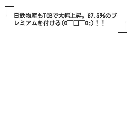
日鉄物産もTOBで大幅上昇。87.5％のプ
レミアムを付ける(@￣□￣@;)！！