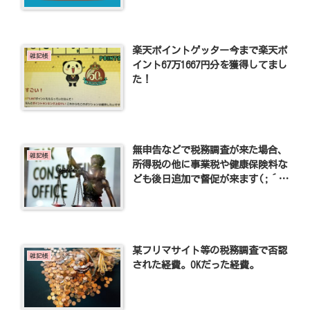
楽天ポイントゲッター今まで楽天ポ
雑記帳
イント67万1667円分を獲得してまし
た！
無申告などで税務調査が来た場合、
雑記帳
所得税の他に事業税や健康保険料な
ども後日追加で督促が来ます(;´Д
｀)
某フリマサイト等の税務調査で否認
雑記帳
された経費。OKだった経費。